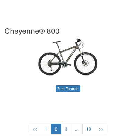
Cheyenne® 800
Zum Fahrrad
<<
1
2
3
...
10
>>