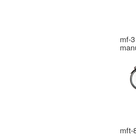
mf-3
manu
mft-