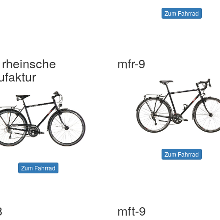
Zum Fahrrad
 rheinsche
mfr-9
faktur
Zum Fahrrad
Zum Fahrrad
8
mft-9