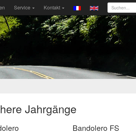
ten
Service
Kontakt
ühere Jahrgänge
olero
Bandolero FS