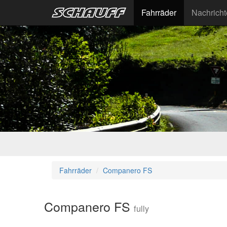
Fahrräder
Nachrich
Fahrräder
Companero FS
Companero FS
fully