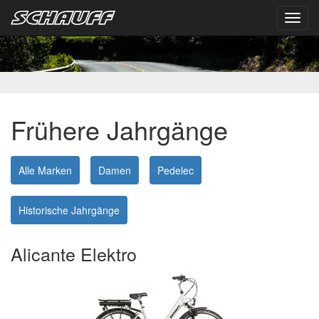
Toggl
navig
Frühere Jahrgänge
Alle Marken
Damen
Pedelec
Historische Jahrgänge
Alicante Elektro