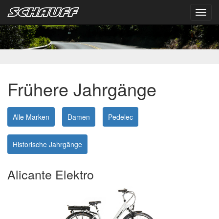
Toggl
navig
Frühere Jahrgänge
Alle Marken
Damen
Pedelec
Historische Jahrgänge
Alicante Elektro