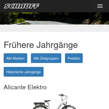
Toggl
navig
Frühere Jahrgänge
Alle Marken
Alle Zielgruppen
Pedelec
Historische Jahrgänge
Alicante Elektro