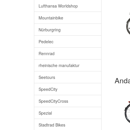
Lufthansa Worldshop
Mountainbike
Nürburgring
Pedelec
Rennrad
rheinische manufaktur
Seetours
Anda
SpeedCity
SpeedCityCross
Spezial
Stadtrad Bikes