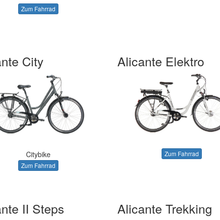
Zum Fahrrad
ante City
Alicante Elektro
Zum Fahrrad
Citybike
Zum Fahrrad
ante II Steps
Alicante Trekking