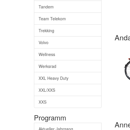
Tandem
Team Telekom
Trekking
Anda
Volvo
Wellness
Werksrad
XXL Heavy Duty
XXL/XXS
XXS
Programm
Ann
Aktueller Jahrgang