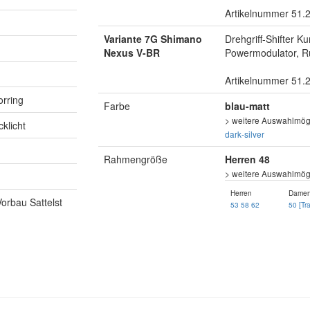
Artikelnummer 51.
Variante 7G Shimano
Drehgriff-Shifter K
Nexus V-BR
Powermodulator, Rü
Artikelnummer 51.
orring
Farbe
blau-matt
> weitere Auswahlmögl
klicht
dark-silver
Rahmengröße
Herren 48
> weitere Auswahlmögl
Herren
Dame
Vorbau Sattelst
53
58
62
50 [Tr