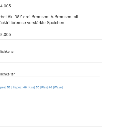
24.005
urbel Alu 38Z drei Bremsen: V-Bremsen mit
cktrittbremse verstärkte Speichen
28.005
ichkeiten
ichkeiten
n
apez]
53 [Trapez]
46 [Kiss]
50 [Kiss]
46 [Wave]