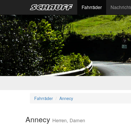
Fahrräder
Nachrich
Fahrräder
Annecy
Annecy
Herren, Damen