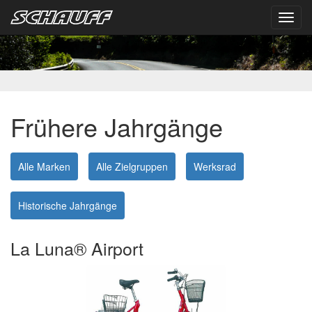
Toggl
navig
Frühere Jahrgänge
Alle Marken
Alle Zielgruppen
Werksrad
Historische Jahrgänge
La Luna® Airport