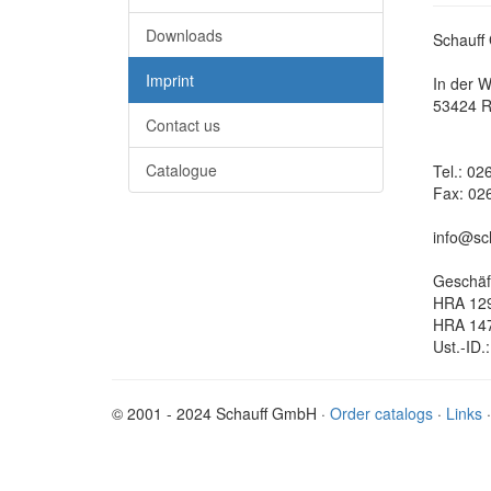
Downloads
Schauff
Imprint
In der 
53424 
Contact us
Catalogue
Tel.: 02
Fax: 02
info@sc
Geschäf
HRA 129
HRA 147
Ust.-ID
© 2001 - 2024 Schauff GmbH ·
Order catalogs
·
Links