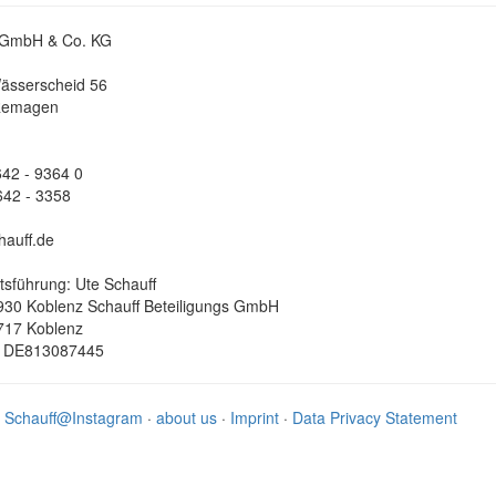
 GmbH & Co. KG
Wässerscheid 56
Remagen
642 - 9364 0
642 - 3358
hauff.de
tsführung: Ute Schauff
30 Koblenz Schauff Beteiligungs GmbH
17 Koblenz
.: DE813087445
·
Schauff@Instagram
·
about us
·
Imprint
·
Data Privacy Statement