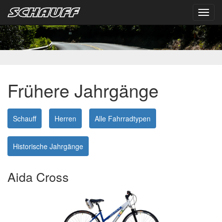
Toggl
navig
Frühere Jahrgänge
Schauff
Herren
Alle Fahrradtypen
Historische Jahrgänge
Aida Cross