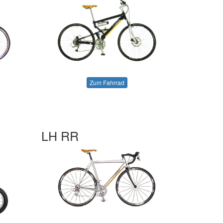
Zum Fahrrad
LH RR