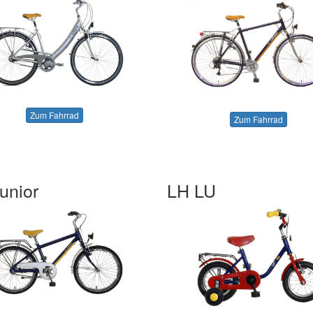
Zum Fahrrad
Zum Fahrrad
unior
LH LU