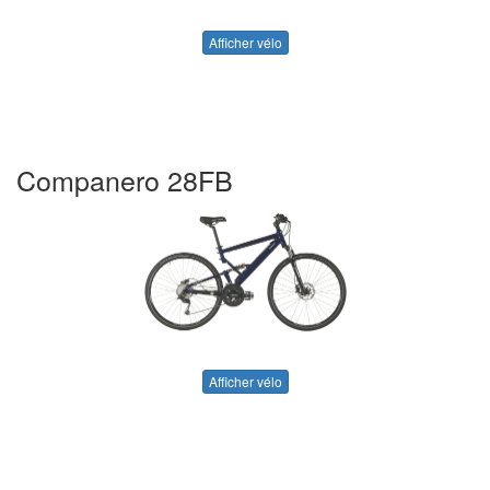
Afficher vélo
Companero 28FB
Afficher vélo