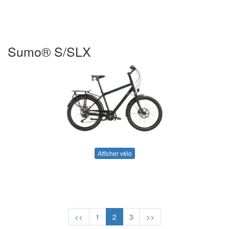
Sumo® S/SLX
Afficher vélo
<<
1
2
3
>>