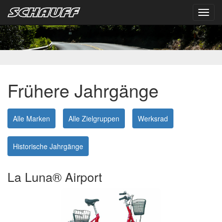
Toggl
navig
Frühere Jahrgänge
Alle Marken
Alle Zielgruppen
Werksrad
Historische Jahrgänge
La Luna® Airport