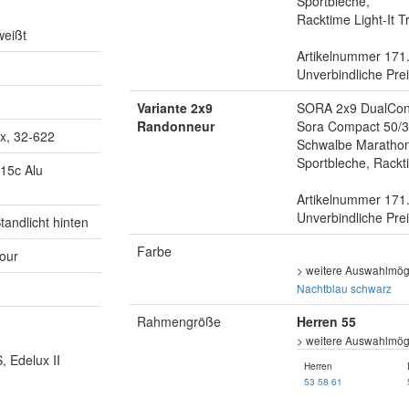
Sportbleche,
Racktime Light-It T
weißt
Artikelnummer 171
Unverbindliche Pre
Variante 2x9
SORA 2x9 DualCont
Randonneur
Sora Compact 50/3
x, 32-622
Schwalbe Marathon
Sportbleche, Rackti
15c Alu
Artikelnummer 171
Unverbindliche Pre
andlicht hinten
Farbe
Tour
> weitere Auswahlmögl
Nachtblau
schwarz
Rahmengröße
Herren 55
> weitere Auswahlmögl
 Edelux II
Herren
53
58
61