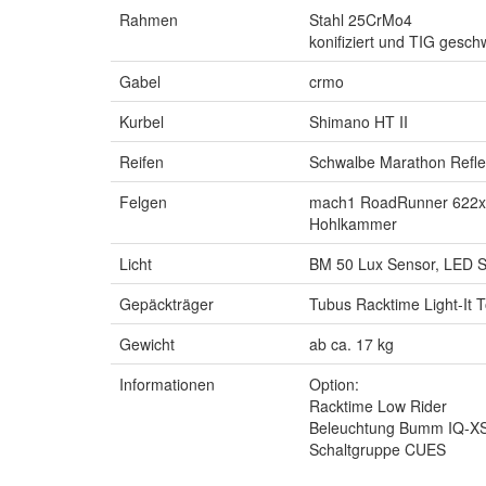
Rahmen
Stahl 25CrMo4
konifiziert und TIG gesch
Gabel
crmo
Kurbel
Shimano HT II
Reifen
Schwalbe Marathon Refle
Felgen
mach1 RoadRunner 622x
Hohlkammer
Licht
BM 50 Lux Sensor, LED St
Gepäckträger
Tubus Racktime Light-It 
Gewicht
ab ca. 17 kg
Informationen
Option:
Racktime Low Rider
Beleuchtung Bumm IQ-XS,
Schaltgruppe CUES