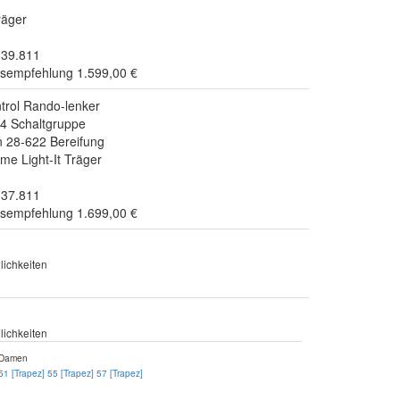
räger
.39.811
isempfehlung 1.599,00 €
rol Rando-lenker
4 Schaltgruppe
 28-622 Bereifung
me Light-It Träger
.37.811
isempfehlung 1.699,00 €
ichkeiten
ichkeiten
Damen
51 [Trapez]
55 [Trapez]
57 [Trapez]