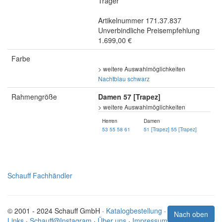
Träger
Artikelnummer 171.37.837
Unverbindliche Preisempfehlung
1.699,00 €
Farbe
> weitere Auswahlmöglichkeiten
Nachtblau
schwarz
Rahmengröße
Damen 57 [Trapez]
> weitere Auswahlmöglichkeiten
Herren
Damen
53
55
58
61
51 [Trapez]
55 [Trapez]
Schauff Fachhändler
© 2001 - 2024 Schauff GmbH ·
Katalogbestellung
·
Nach oben
Links
·
Schauff@Instagram
·
Über uns
·
Impressum