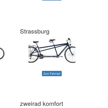
I
Strassburg
Zum Fahrrad
zweirad komfort