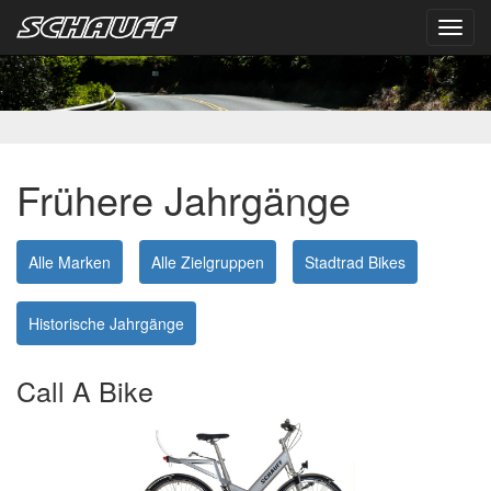
Toggl
navig
Frühere Jahrgänge
Alle Marken
Alle Zielgruppen
Stadtrad Bikes
Historische Jahrgänge
Call A Bike