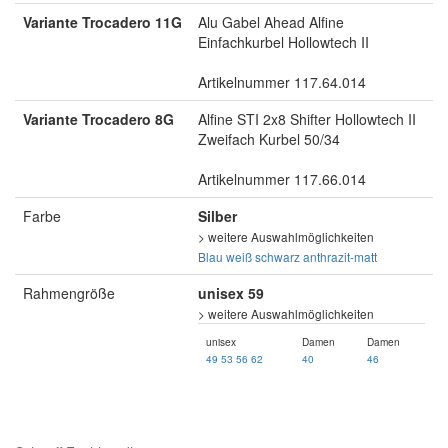
Variante Trocadero 11G
Alu Gabel Ahead Alfine
Einfachkurbel Hollowtech II
Artikelnummer 117.64.014
Variante Trocadero 8G
Alfine STI 2x8 Shifter Hollowtech II
Zweifach Kurbel 50/34
Artikelnummer 117.66.014
Farbe
Silber
> weitere Auswahlmöglichkeiten
Blau
weiß
schwarz
anthrazit-matt
Rahmengröße
unisex 59
> weitere Auswahlmöglichkeiten
unisex
Damen
Damen
49
53
56
62
40
46