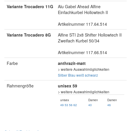
Variante Trocadero 11G
Alu Gabel Ahead Alfine
Einfachkurbel Hollowtech II
Artikelnummer 117.64.514
Variante Trocadero 8G
Alfine STI 2x8 Shifter Hollowtech II
Zweifach Kurbel 50/34
Artikelnummer 117.66.514
Farbe
anthrazit-matt
> weitere Auswahlmöglichkeiten
Silber
Blau
weiß
schwarz
Rahmengröße
unisex 59
> weitere Auswahlmöglichkeiten
unisex
Damen
Damen
49
53
56
62
40
46