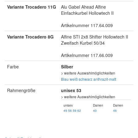
Variante Trocadero 11G
Alu Gabel Ahead Alfine
Einfachkurbel Hollowtech II
Artikelnummer 117.64.009
Variante Trocadero 8G
Alfine STI 2x8 Shifter Hollowtech II
Zweifach Kurbel 50/34
Artikelnummer 117.66.009
Farbe
Silber
> weitere Auswahlmöglichkeiten
Blau
weiß
schwarz
anthrazit-matt
Rahmengröße
unisex 53
> weitere Auswahlmöglichkeiten
unisex
Damen
Damen
49
56
59
62
40
46