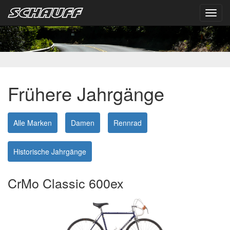
Toggl
navig
Frühere Jahrgänge
Alle Marken
Damen
Rennrad
Historische Jahrgänge
CrMo Classic 600ex