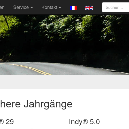
ten
Service
Kontakt
ühere Jahrgänge
® 29
Indy® 5.0