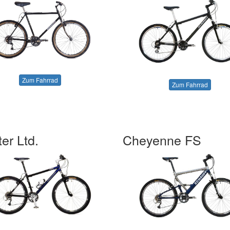
Zum Fahrrad
Zum Fahrrad
er Ltd.
Cheyenne FS