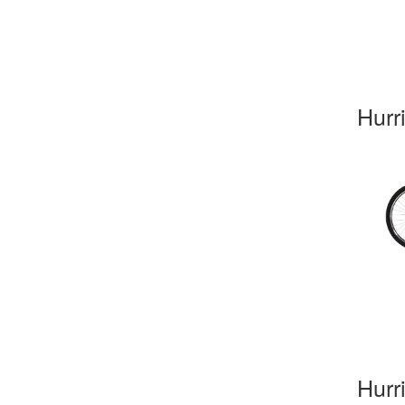
Hurr
Hurr