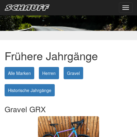
Toggl
navig
Frühere Jahrgänge
Alle Marken
Herren
Gravel
Historische Jahrgänge
Gravel GRX