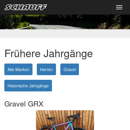
Toggl
navig
Frühere Jahrgänge
Alle Marken
Herren
Gravel
Historische Jahrgänge
Gravel GRX