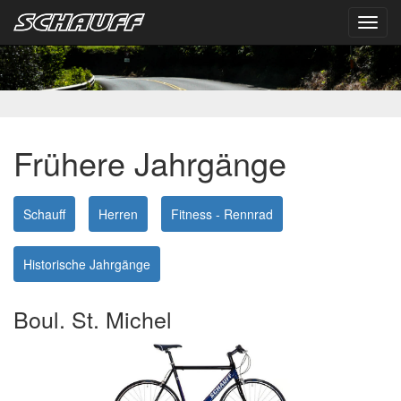
Toggl
navig
Frühere Jahrgänge
Schauff
Herren
Fitness - Rennrad
Historische Jahrgänge
Boul. St. Michel