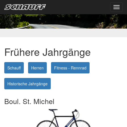
Toggl
navig
Frühere Jahrgänge
Schauff
Herren
Fitness - Rennrad
Historische Jahrgänge
Boul. St. Michel