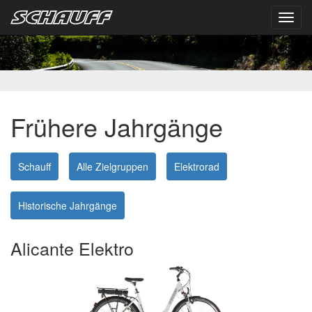
Toggl
navig
Frühere Jahrgänge
Schauff
Alle Zielgruppen
Elektrorad
Historische Jahrgänge
Alicante Elektro