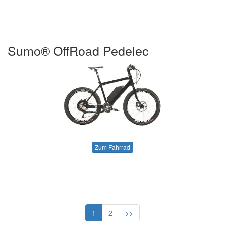
Sumo® OffRoad Pedelec
Zum Fahrrad
1
2
>>