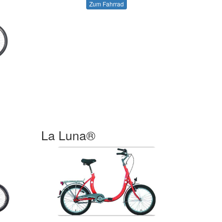
Zum Fahrrad
La Luna®