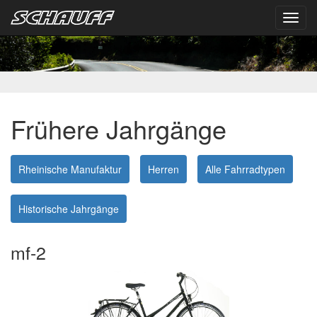
Toggl
navig
Frühere Jahrgänge
Rheinische Manufaktur
Herren
Alle Fahrradtypen
Historische Jahrgänge
mf-2