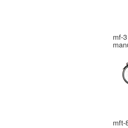
mf-3
manu
mft-