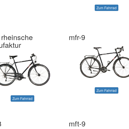
Zum Fahrrad
 rheinsche
mfr-9
faktur
Zum Fahrrad
Zum Fahrrad
8
mft-9