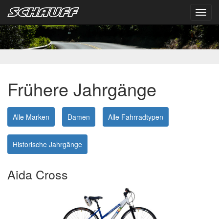
Toggl
navig
Frühere Jahrgänge
Alle Marken
Damen
Alle Fahrradtypen
Historische Jahrgänge
Aida Cross