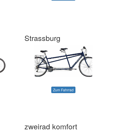
I
Strassburg
Zum Fahrrad
zweirad komfort