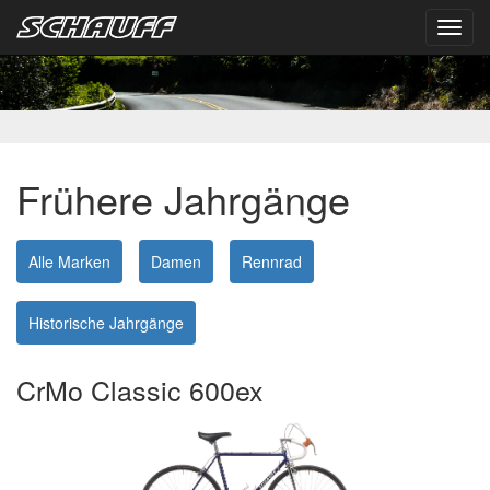
Toggl
navig
Frühere Jahrgänge
Alle Marken
Damen
Rennrad
Historische Jahrgänge
CrMo Classic 600ex