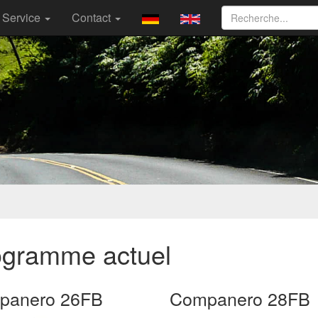
Service
Contact
ogramme actuel
panero 26FB
Companero 28FB