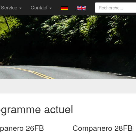
Service
Contact
ogramme actuel
panero 26FB
Companero 28FB