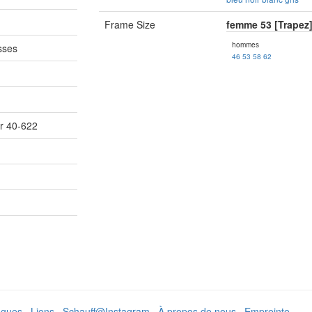
Frame Size
femme 53 [Trapez
hommes
sses
46
53
58
62
r 40-622
ogues
·
Liens
·
Schauff@Instagram
·
À propos de nous
·
Empreinte
·