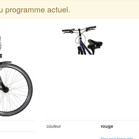
du programme actuel.
couleur
rouge
bleu
noir
blanc
gris