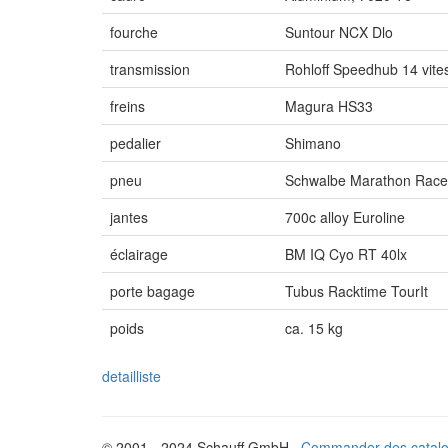
fourche
Suntour NCX Dlo
transmission
Rohloff Speedhub 14 vite
freins
Magura HS33
pedalier
Shimano
pneu
Schwalbe Marathon Race
jantes
700c alloy Euroline
éclairage
BM IQ Cyo RT 40lx
porte bagage
Tubus Racktime TourIt
poids
ca. 15 kg
detailliste
© 2001 - 2024 Schauff GmbH ·
Commander des catal