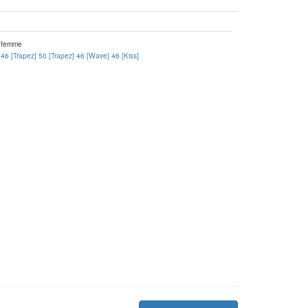
]
femme
46 [Trapez]
50 [Trapez]
46 [Wave]
46 [Kiss]