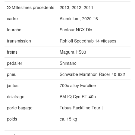
Millésimes précédents
2013, 2012, 2011
cadre
Aluminium, 7020 T6
fourche
Suntour NCX Dlo
transmission
Rohloff Speedhub 14 vitesses
freins
Magura HS33
pedalier
Shimano
pneu
Schwalbe Marathon Racer 40-622
jantes
700c alloy Euroline
éclairage
BM IQ Cyo RT 40lx
porte bagage
Tubus Racktime TourIt
poids
ca. 15 kg