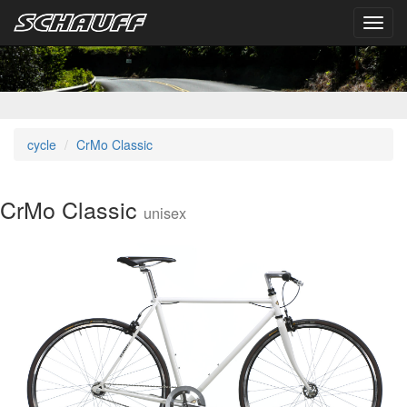
Toggl
navig
cycle
CrMo Classic
CrMo Classic
unisex