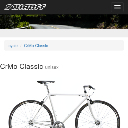
Toggl
navig
cycle
CrMo Classic
CrMo Classic
unisex