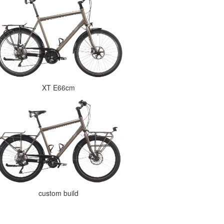
XT E66cm
custom build