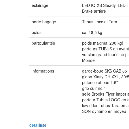
éclairage
LED IQ-XS Steady, LED To
Brake arrière
porte bagage
Tubus Locc et Tara
poids
ca. 18,5 kg
particularités
poids maximal 200 kg!
porteurs TUBUS en avant 
version grand tourisme po
Monde
informations
garde-boue SKS CAB 65
gidon Xtasy DH XXL, 30/
potence ahead 1.5"
grip cuir noir
selle Brooks Flyer Imperia
porteur Tubus LOGO en a
low rider Tubus Tara en a
SON-dynamo en moyeu
detailliste