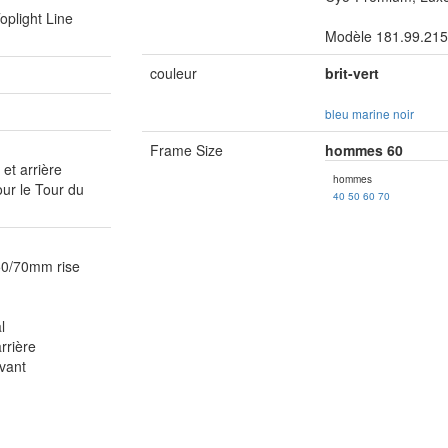
plight Line
Modèle 181.99.215
couleur
brit-vert
bleu marine
noir
Frame Size
hommes 60
et arrière
hommes
ur le Tour du
40
50
60
70
50/70mm rise
l
rrière
vant