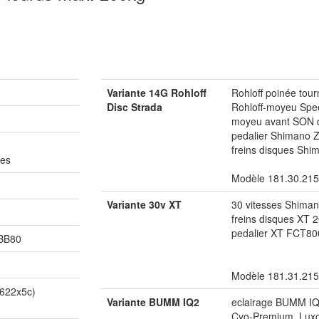
Variante 14G Rohloff
Rohloff poinée tou
Disc Strada
Rohloff-moyeu Spe
moyeu avant SON
pedalier Shimano
freins disques Sh
ces
Modèle 181.30.215
Variante 30v XT
30 vitesses Shima
freins disques XT
pedalier XT FCT80
BB80
Modèle 181.31.215
 622x5c)
Variante BUMM IQ2
eclairage BUMM I
Cyo-Premium, Luxo