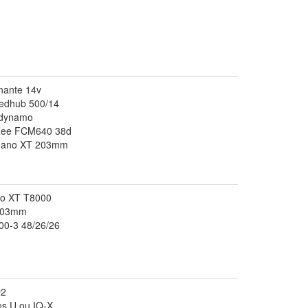
rnante 14v
edhub 500/14
 dynamo
 Zee FCM640 38d
imano XT 203mm
no XT T8000
 203mm
00-3 48/26/26
Q2
s U ou IQ-X