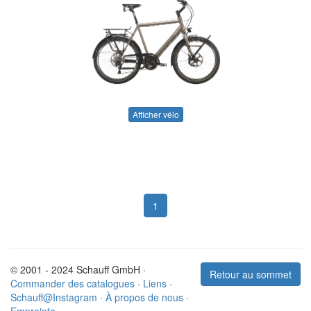
Afficher vélo
1
© 2001 - 2024 Schauff GmbH ·
Retour au sommet
Commander des catalogues
·
Liens
·
Schauff@Instagram
·
À propos de nous
·
Empreinte
·