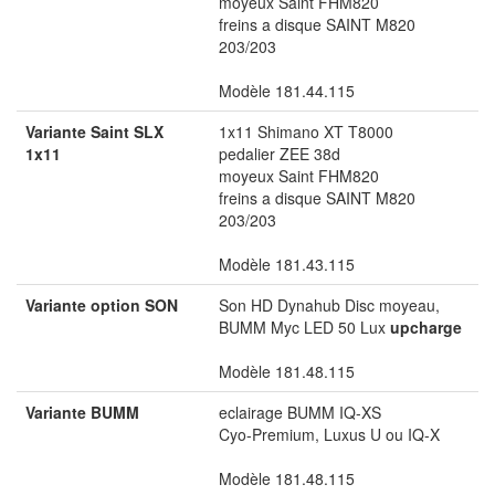
moyeux Saint FHM820
freins a disque SAINT M820
203/203
Modèle 181.44.115
Variante Saint SLX
1x11 Shimano XT T8000
1x11
pedalier ZEE 38d
moyeux Saint FHM820
freins a disque SAINT M820
203/203
Modèle 181.43.115
Variante option SON
Son HD Dynahub Disc moyeau,
BUMM Myc LED 50 Lux
upcharge
Modèle 181.48.115
Variante BUMM
eclairage BUMM IQ-XS
Cyo-Premium, Luxus U ou IQ-X
Modèle 181.48.115