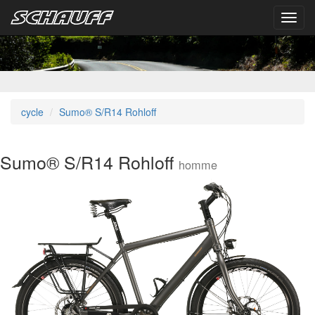
Toggl
navig
cycle
Sumo® S/R14 Rohloff
Sumo® S/R14 Rohloff
homme