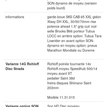
SON dynamo de moyeu (version
poids lourd)
informations
garde-boue SKS CAB 65 XXL gidon
Xtasy DH XXL, 30/50/70mm rise
potence ahead 1.5" grip cuir noir
selle Brooks B66 porteur Tubus
LOCC en arrière option: Tubus Tara
Lowrider en avant option SON-
dynamo en moyeu option: pneus
Marathon Mondiale ou Dureme
Variante 14G Rohloff
Rohloff poinée tournante 14v
Disc Strada
Rohloff-moyeu Speedhub 500/14
moyeu avant XT
pedalier Saint 38d
freins disques Shimano Saint
203mm
Modèle 11.31.015
Variante option SON
Son HD Disc moyeau,