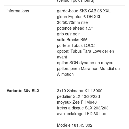
(version poids lourd)
informations
garde-boue SKS CAB 65 XXL
gidon Ergotec 6 DH XXL,
30/50/70mm rise
potence ahead 1.5"
grip cuir noir
selle Brooks B66
porteur Tubus LOCC
option: Tubus Tara Lowrider en
avant
option SON-dynamo en moyeu
pption: pneu Marathon Mondial ou
Allmotion
Variante 30v SLX
3x10 Shimano XT T8000
pedalier SLX 40/30/22d
moyeux Zee FHM640
freins a disque SLX 203/203
avex eclairage LED 30 Lux
Modèle 181.45.302