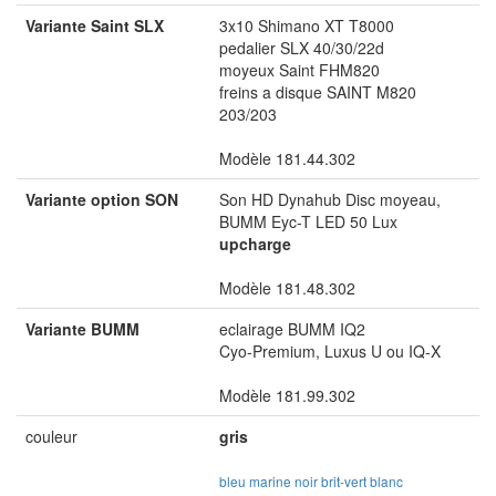
Variante Saint SLX
3x10 Shimano XT T8000
pedalier SLX 40/30/22d
moyeux Saint FHM820
freins a disque SAINT M820
203/203
Modèle 181.44.302
Variante option SON
Son HD Dynahub Disc moyeau,
BUMM Eyc-T LED 50 Lux
upcharge
Modèle 181.48.302
Variante BUMM
eclairage BUMM IQ2
Cyo-Premium, Luxus U ou IQ-X
Modèle 181.99.302
couleur
gris
bleu marine
noir
brit-vert
blanc