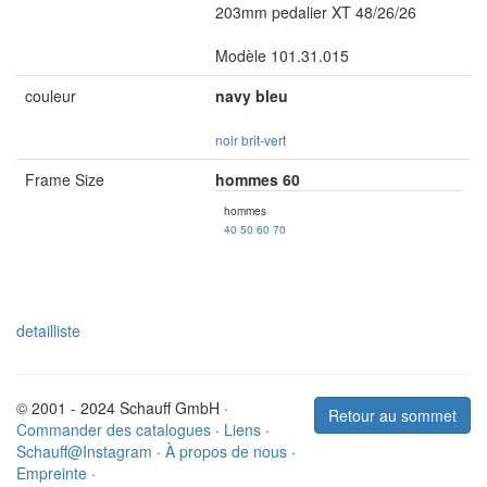
203mm pedalier XT 48/26/26
Modèle 101.31.015
couleur
navy bleu
noir
brit-vert
Frame Size
hommes 60
hommes
40
50
60
70
detailliste
© 2001 - 2024 Schauff GmbH ·
Retour au sommet
Commander des catalogues
·
Liens
·
Schauff@Instagram
·
À propos de nous
·
Empreinte
·