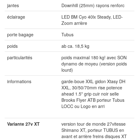
jantes
Downhill (25mm) rayons renforc
éclairage
LED BM Cyo 40lx Steady, LED-
Zoom arrière
porte bagage
Tubus
poids
ab ca. 18,5 kg
particularités
poids maximal 180 kg! avec SON
dynamo de moyeu (version poids
lourd)
informations
garde-boue XXL gidon Xtasy DH
XXL, 30/50/70mm rise potence
ahead 1.5" grip cuir noir selle
Brooks Flyer ATB porteur Tubus
LOCC ou Logo en arri
Variante 27v XT
version tour de monde 27vitesse
Shimano XT, porteur TUBUS en
avant et arrière freins disques XT