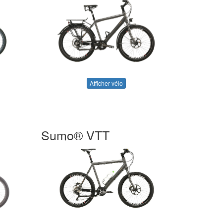
Afficher vélo
Sumo® VTT