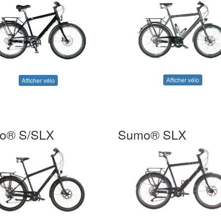
Afficher vélo
Afficher vélo
o® S/SLX
Sumo® SLX