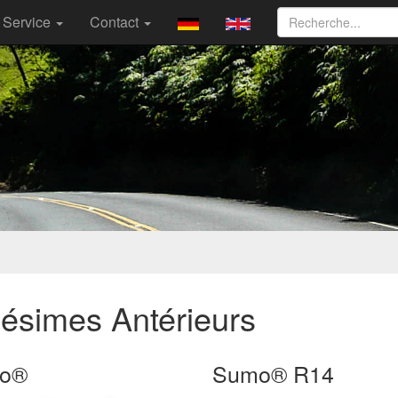
Service
Contact
lésimes Antérieurs
o®
Sumo® R14